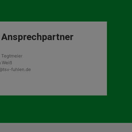
 Ansprechpartner
s Tegtmeier
a Weiß
d@tsv-fuhlen.de