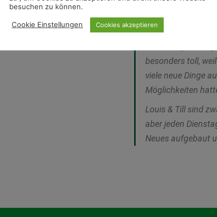
besuchen zu können.
zum Kinderturnen ge
Cookie Einstellungen
Cookies akzeptieren
auszupowern.
Für Leon (2 Jahre)
besonders toll, wei
viele neue Dinge a
Möglichkeiten hatt
Louis & Till sind z
aber jeden Dienstag
Neues aufgebaut un