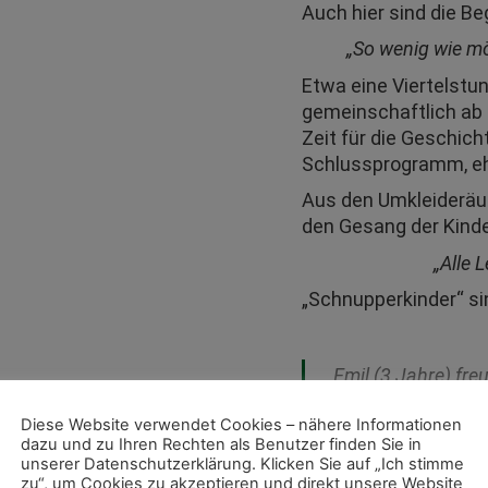
Auch hier sind die Beg
„So wenig wie mög
Etwa eine Viertelstu
gemeinschaftlich ab 
Zeit für die Geschic
Schlussprogramm, eh
Aus den Umkleideräu
den Gesang der Kind
„Alle 
„Schnupperkinder“ si
„Emil (3 Jahre) fre
gucken möchte, ob 
Diese Website verwendet Cookies – nähere Informationen
ganz hoch runtersp
dazu und zu Ihren Rechten als Benutzer finden Sie in
unserer Datenschutzerklärung. Klicken Sie auf „Ich stimme
Fabian (5 Jahre) fr
zu“, um Cookies zu akzeptieren und direkt unsere Website