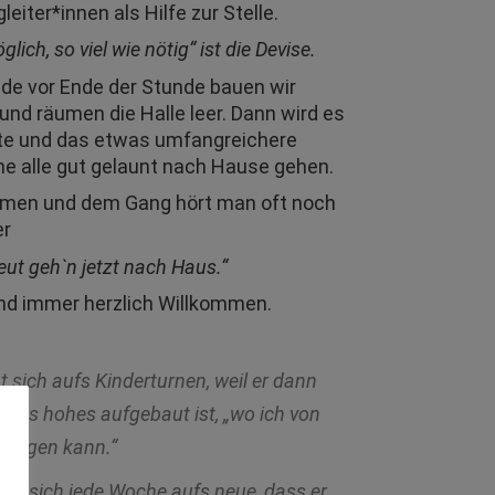
leiter*innen als Hilfe zur Stelle.
lich, so viel wie nötig“ ist die Devise.
nde vor Ende der Stunde bauen wir
und räumen die Halle leer. Dann wird es
hte und das etwas umfangreichere
e alle gut gelaunt nach Hause gehen.
men und dem Gang hört man oft noch
er
Leut geh`n jetzt nach Haus.“
nd immer herzlich Willkommen.
ut sich aufs Kinderturnen, weil er dann
was hohes aufgebaut ist, „wo ich von
ringen kann.“
eut sich jede Woche aufs neue, dass er