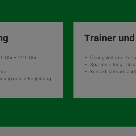
ng
Trainer und
15 Uhr – 17.15 Uhr
Übungsleiterin: Dori
Spartenleitung Tabe
hre
Kontakt: stv.vorstan
idung und in Begleitung