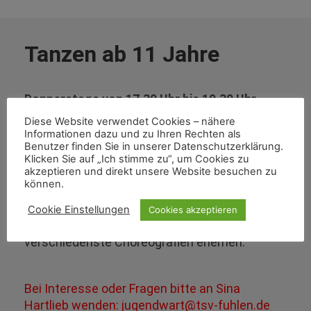
Tanzen ab 11 Jahre
Donnerstags von 17.30 Uhr bis 19.30 Uhr
Diese Website verwendet Cookies – nähere
Tanz-Teens
Informationen dazu und zu Ihren Rechten als
Für Schüler und Schülerinnen
der
Benutzer finden Sie in unserer Datenschutzerklärung.
Klicken Sie auf „Ich stimme zu“, um Cookies zu
weiterführenden Schulen
akzeptieren und direkt unsere Website besuchen zu
können.
Wer also Lust hat sich zu aktuellen Beats zu
bewegen, ist bei uns genau richtig!
Cookie Einstellungen
Cookies akzeptieren
Ihr könnt neue Schritte ausprobieren und
verschiedenste Choreografien erlernen.
Bei Interesse oder Fragen bitte an Sina
Hartlieb wenden: jugendwart@tsv-fuhlen.de