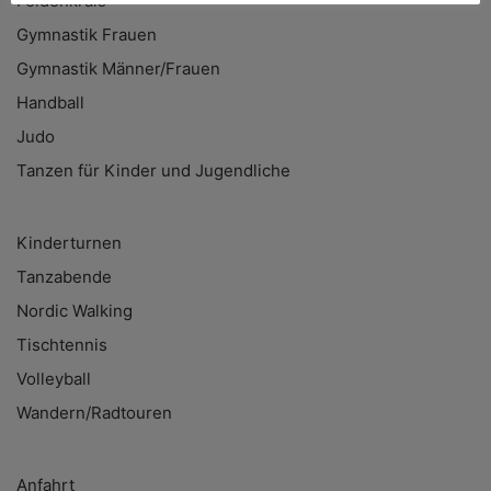
Feldenkrais
Gymnastik Frauen
Gymnastik Männer/Frauen
Handball
Judo
Tanzen für Kinder und Jugendliche
Kinderturnen
Tanzabende
Nordic Walking
Tischtennis
Volleyball
Wandern/Radtouren
Anfahrt