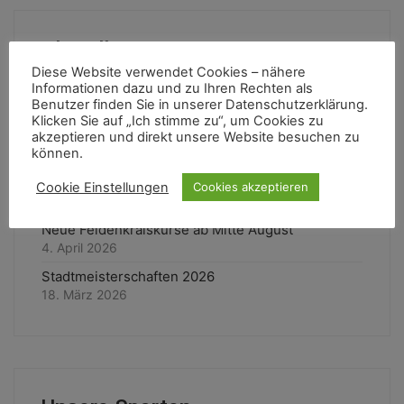
Aktuellste News
Diese Website verwendet Cookies – nähere
Informationen dazu und zu Ihren Rechten als
Wandergruppe / Fotos
Benutzer finden Sie in unserer Datenschutzerklärung.
9. Mai 2026
Klicken Sie auf „Ich stimme zu“, um Cookies zu
Dance Fitness ab 17. Mai 2026
akzeptieren und direkt unsere Website besuchen zu
können.
24. April 2026
Radtour am 2. August 2026
Cookie Einstellungen
Cookies akzeptieren
24. April 2026
Neue Feldenkraiskurse ab Mitte August
4. April 2026
Stadtmeisterschaften 2026
18. März 2026