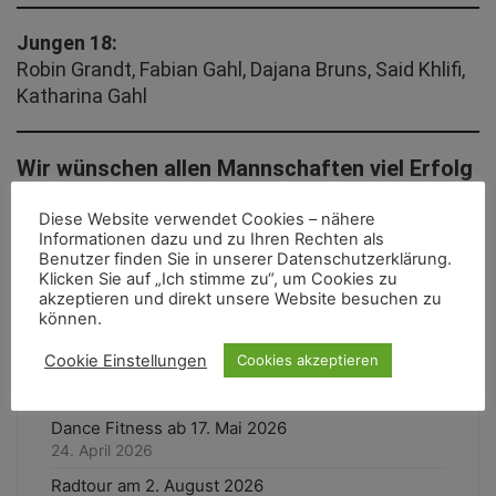
Jungen 18:
Robin Grandt, Fabian Gahl, Dajana Bruns, Said Khlifi,
Katharina Gahl
Wir wünschen allen Mannschaften viel Erfolg
bei der kommenden Saison und den neuen
Diese Website verwendet Cookies – nähere
Spielern einen tollen Start in dem Verein!!!
Informationen dazu und zu Ihren Rechten als
Benutzer finden Sie in unserer Datenschutzerklärung.
Klicken Sie auf „Ich stimme zu“, um Cookies zu
akzeptieren und direkt unsere Website besuchen zu
Aktuellste News
können.
Cookie Einstellungen
Cookies akzeptieren
Wandergruppe / Fotos
9. Mai 2026
Dance Fitness ab 17. Mai 2026
24. April 2026
Radtour am 2. August 2026