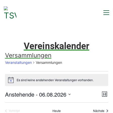
Vereinskalender
Versammlungen
Veranstaltungen
Versammlungen
Veranstaltungen
Es sind keine anstehenden Veranstaltungen vorhanden.
Hinweis
Ans
Ve
Anstehende
 - 
06.08.2026
Liste
Datum
Nav
An
wählen.
Na
Veran
Heute
Nächste
Vorherige